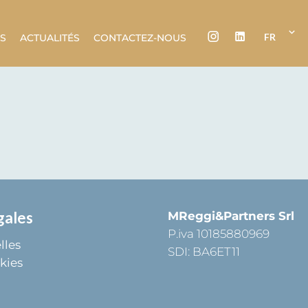
FR
ES
ACTUALITÉS
CONTACTEZ-NOUS
gales
MReggi&Partners Srl
P.iva 10185880969
lles
SDI: BA6ET11
kies