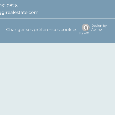
031 0826
ggirealestate.com
Design by
Changer ses préférences cookies
Apimo
Italy™