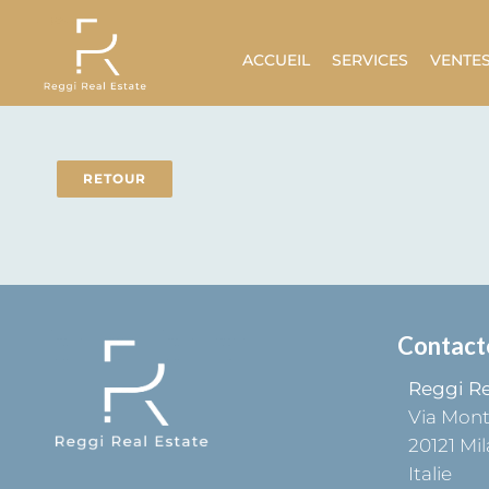
ACCUEIL
SERVICES
VENTE
RETOUR
Contact
Reggi Re
Via Mon
20121
Mil
Italie