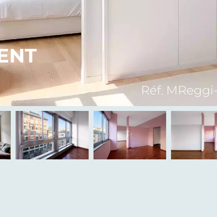
ENT
Réf. MReggi