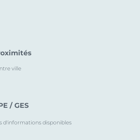
roximités
tre ville
PE / GES
s d'informations disponibles