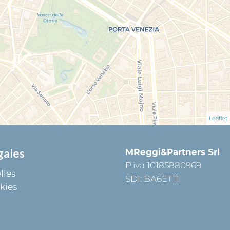
Leaflet
gales
MReggi&Partners Srl
P.iva 10185880969
lles
SDI: BA6ET11
kies