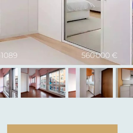
-1089
560 000 €