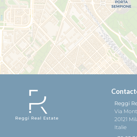
Contact
Reggi Re
Via Mon
20121
Mil
Italie