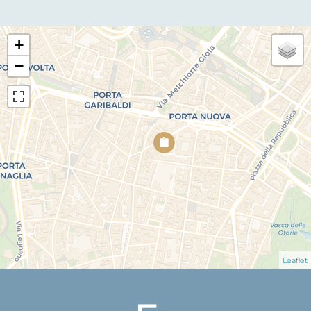
+
−
Leaflet