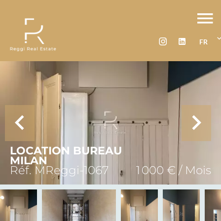
FR
LOCATION BUREAU
MILAN
Réf. MReggi-1067
1 000 € / Mois