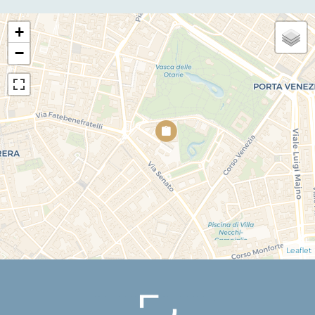
+
−
Leaflet