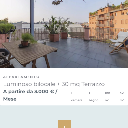
APPARTAMENTO,
Luminoso bilocale + 30 mq Terrazzo
A partire da 3.000 € /
1
1
100
40
Mese
camera
bagno
m²
m²
1