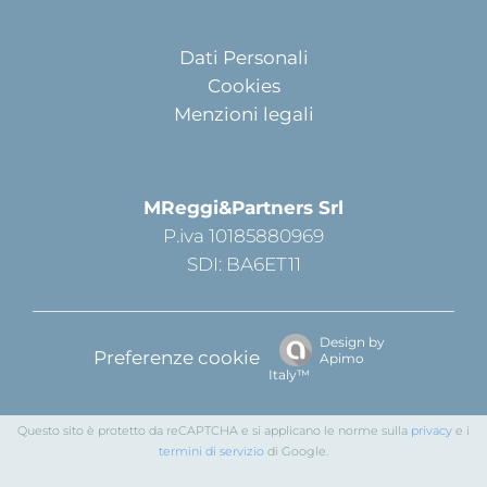
Dati Personali
Cookies
Menzioni legali
MReggi&Partners Srl
P.iva 10185880969
SDI: BA6ET11
Design by
Preferenze cookie
Apimo
Italy™
Questo sito è protetto da reCAPTCHA e si applicano le norme sulla
privacy
e i
termini di servizio
di Google.